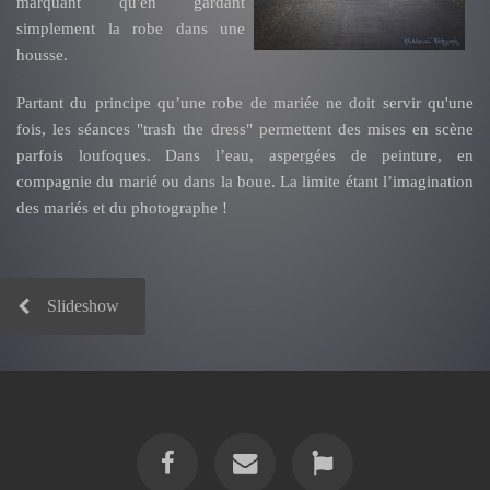
marquant qu'en gardant
simplement la robe dans une
housse.
Partant du principe qu’une robe de mariée ne doit servir qu'une
fois, les séances "trash the dress" permettent des mises en scène
parfois loufoques. Dans l’eau, aspergées de peinture, en
compagnie du marié ou dans la boue. La limite étant l’imagination
des mariés et du photographe !
Slideshow