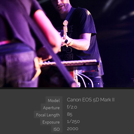
Canon EOS 5D Mark II
Model
f/2.0
Aperture
85
Focal Length
1/250
Exposure
2000
ISO