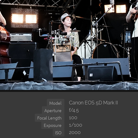
Canon EOS 5D Mark II
Model
f/4.5
Aperture
100
Focal Length
1/100
Exposure
2000
ISO