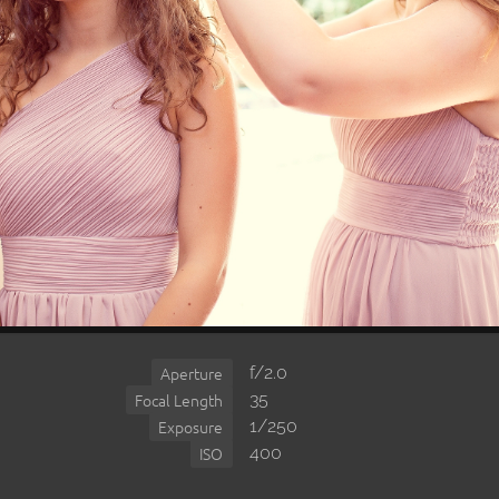
f/2.0
Aperture
35
Focal Length
1/250
Exposure
400
ISO