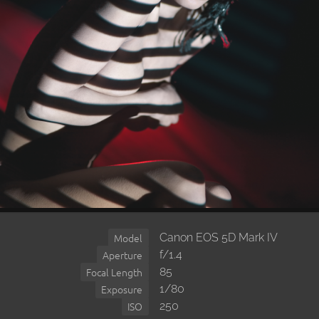
Canon EOS 5D Mark IV
Model
f/1.4
Aperture
85
Focal Length
1/80
Exposure
250
ISO