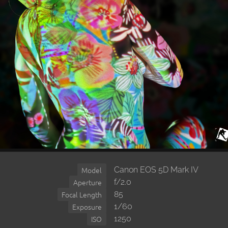
Canon EOS 5D Mark IV
Model
f/2.0
Aperture
85
Focal Length
1/60
Exposure
1250
ISO